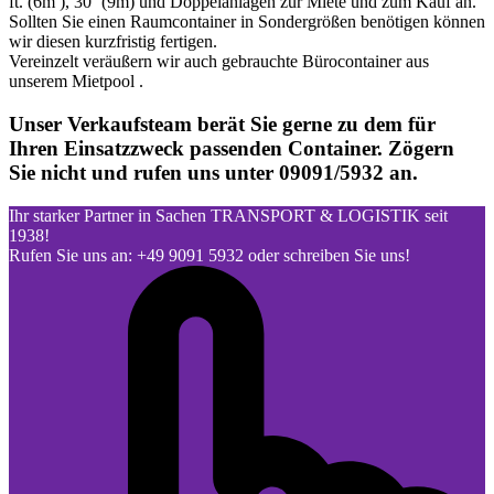
ft. (6m ), 30‘ (9m) und Doppelanlagen zur Miete und zum Kauf an.
Sollten Sie einen Raumcontainer in Sondergrößen benötigen können
wir diesen kurzfristig fertigen.
Vereinzelt veräußern wir auch gebrauchte Bürocontainer aus
unserem Mietpool .
Unser Verkaufsteam berät Sie gerne zu dem für
Ihren Einsatzzweck passenden Container. Zögern
Sie nicht und rufen uns unter 09091/5932 an.
Ihr starker Partner in Sachen TRANSPORT & LOGISTIK seit
1938!
Rufen Sie uns an: +49 9091 5932 oder schreiben Sie uns!