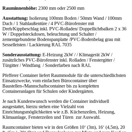
Rauminnenhöhe:
2300 mm oder 2500 mm
Ausstattung:
Isolierung 100mm Boden / 50mm Wand / 100mm
Dach / 1 Stahlaußentüre / 4 PVC-Bürofenster mit
Dreh/Kippbeschlag inkl. PVC-Rolladen/ Doppellichtbalken 2 x 36
W / Doppelsteckdosen, beleuchtung und Schalter /
zementgebundene Bodenspanplatte /PVC-Bodenbelag grau mit
Sesselleisten / Lackierung RAL 7035
Sonderausstattung:
E-Heizung 2kW / / Klimagerät 2kW /
zusätzliches PVC-Bürofenster inkl. Rolladen / Fenstergitter /
Türgitter / Windfang / Sonderfarben nach RAL
Pfefferer Container liefert Raummodule für die unterschiedlichsten
Einsatzzwecke, vom einfachen Bürocontainer über
Baustellen-/Mannschaftscontainer bis zu kompletten
Containeranlagen für Schulen oder Kindergärten.
Je nach Kundenwunsch werden die Container individuell
ausgestattet, hierzu stehen eine Vielzahl von
Einrichtungsmöglichkeiten wie z.B. Küchenzeilen, Heizung,
Klimaanlage, Fensterzeilen und Türen zur Auswahl.
Raumcontainer bieten wir in den Größen 10‘ (3m), 16‘ (4,5m), 20