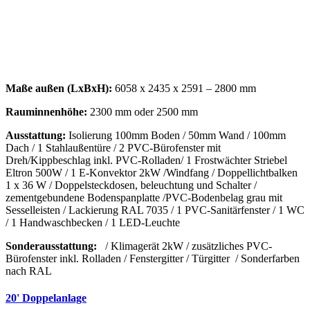
Maße außen (LxBxH):
6058 x 2435 x 2591 – 2800 mm
Rauminnenhöhe:
2300 mm oder 2500 mm
Ausstattung:
Isolierung 100mm Boden / 50mm Wand / 100mm
Dach / 1 Stahlaußentüre / 2 PVC-Bürofenster mit
Dreh/Kippbeschlag inkl. PVC-Rolladen/ 1 Frostwächter Striebel
Eltron 500W / 1 E-Konvektor 2kW /Windfang / Doppellichtbalken
1 x 36 W / Doppelsteckdosen, beleuchtung und Schalter /
zementgebundene Bodenspanplatte /PVC-Bodenbelag grau mit
Sesselleisten / Lackierung RAL 7035 / 1 PVC-Sanitärfenster / 1 WC
/ 1 Handwaschbecken / 1 LED-Leuchte
Sonderausstattung:
/ Klimagerät 2kW / zusätzliches PVC-
Bürofenster inkl. Rolladen / Fenstergitter / Türgitter / Sonderfarben
nach RAL
20' Doppelanlage